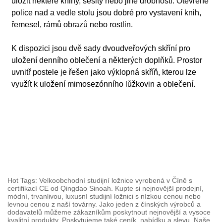
uložit některé knihy, sešity nebo jiné drobnosti. Otevřené
police nad a vedle stolu jsou dobré pro vystavení knih,
řemesel, rámů obrazů nebo rostlin.
K dispozici jsou dvě sady dvoudveřových skříní pro
uložení denního oblečení a některých doplňků. Prostor
uvnitř postele je řešen jako výklopná skříň, kterou lze
využít k uložení mimosezónního lůžkovin a oblečení.
Hot Tags: Velkoobchodní studijní ložnice vyrobená v Číně s
certifikací CE od Qingdao Sinoah. Kupte si nejnovější prodejní,
módní, trvanlivou, luxusní studijní ložnici s nízkou cenou nebo
levnou cenou z naší továrny. Jako jeden z čínských výrobců a
dodavatelů můžeme zákazníkům poskytnout nejnovější a vysoce
kvalitní produkty. Poskytujeme také ceník, nabídku a slevu. Naše