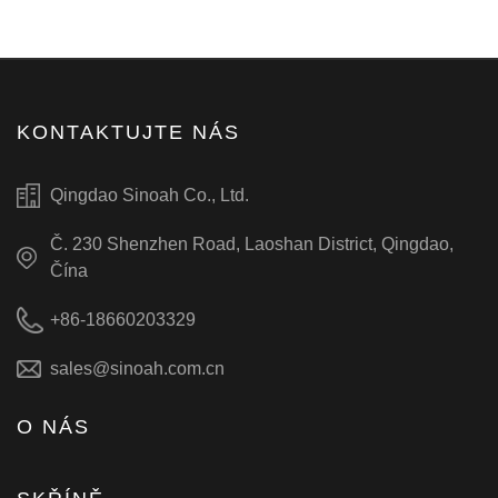
KONTAKTUJTE NÁS
Qingdao Sinoah Co., Ltd.
Č. 230 Shenzhen Road, Laoshan District, Qingdao,
Čína
+86-18660203329
sales@sinoah.com.cn
O NÁS