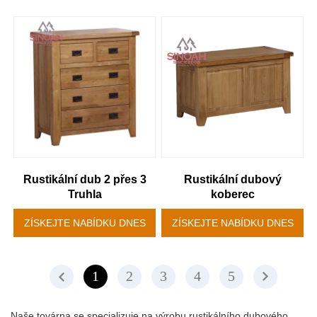
Rustikální dub 2 přes 3
Rustikální dubový
Truhla
koberec
ZÍSKEJTE NABÍDKU DNES
ZÍSKEJTE NABÍDKU DNES
1
2
3
4
5
Naše továrna se specializuje na výrobu rustikálního dubového