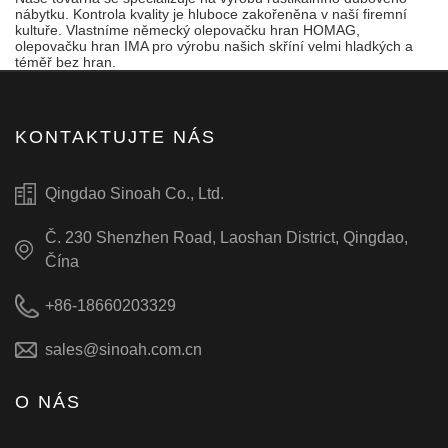
nábytku. Kontrola kvality je hluboce zakořeněna v naší firemní
kultuře. Vlastníme německý olepovačku hran HOMAG,
olepovačku hran IMA pro výrobu našich skříní velmi hladkých a
téměř bez hran.
KONTAKTUJTE NÁS
Qingdao Sinoah Co., Ltd.
Č. 230 Shenzhen Road, Laoshan District, Qingdao,
Čína
+86-18660203329
sales@sinoah.com.cn
O NÁS