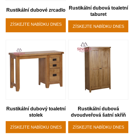
Rustikální dubová toaletní
Rustikální dubové zrcadlo
taburet
ZÍSKEJTE NABÍDKU DNES
ZÍSKEJTE NABÍDKU DNES
Rustikální dubový toaletní
Rustikální dubová
stolek
dvoudveřová šatní skříň
ZÍSKEJTE NABÍDKU DNES
ZÍSKEJTE NABÍDKU DNES